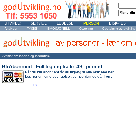
UTVIKLE:
SERVICE
LEDELSE
PERSON
DISK-TEST
Analyser
FYSISK
EMOSJONELL
Coaching
Oppfølging av utvikling
Artikler om ledelse og lederutleie
Bli Abonnent - Full tilgang fra kr. 49,- pr mnd
Når du blir abonnent får du tilgang til alle artiklene her.
Les her om dine betingelser, og hvordan du går frem.
...les mer