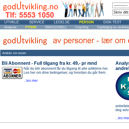
UTVIKLE:
SERVICE
LEDELSE
PERSON
DISK-TEST
Analyser
FYSISK
EMOSJONELL
Coaching
Oppfølging av utvikling
Artikler om tester
Bli Abonnent - Full tilgang fra kr. 49,- pr mnd
Analys
andre
Når du blir abonnent får du tilgang til alle artiklene her.
Les her om dine betingelser, og hvordan du går frem.
...les mer
anbefale
deg selv
...les me