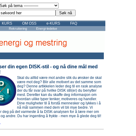
KURS
OM OSS
e-KURS
FAQ
Rekruttering
Energi-ledelse
er din egen DISK-stil - og nå dine mål med
!
Skal du alltid være mot andre slik du ønsker de skal
være mot deg? Blir alle motivert av det samme som
deg? Denne artikkelen leder deg til en rask analyse
der du får svar på hvilke DISK stil(er) du benytter
mest. Deretter kan du skaffe deg informasjon om
hvordan ulike typer tenker, motiveres og handler.
Dine muligheter til å forstå mennesker og lykkes i å
nå mål sammen med dem vil bli mye bedre. Vi
r deg på det varmeste å ta DISK-analysen for å lære mer om
 og andre. Du har ingenting å frykte - men mye å glede deg til!
r