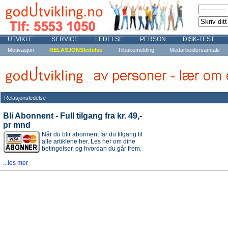
UTVIKLE:
SERVICE
LEDELSE
PERSON
DISK-TEST
Motivasjon
RELASJONSledelse
Tilbakemelding
Medarbeidersamtale
Relasjonsledelse
Bli Abonnent - Full tilgang fra kr. 49,-
pr mnd
Når du blir abonnent får du tilgang til
alle artiklene her. Les her om dine
betingelser, og hvordan du går frem.
...les mer