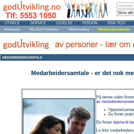
UTVIKLE:
SERVICE
LEDELSE
PERSON
DISK-TEST
Motivasjon
RELASJONSledelse
Tilbakemelding
Medarbeidersamtale
MEDARBEIDERSAMTALE
Medarbeidersamtale - er det nok me
På denne siden finner
av
medarbeidersamtal
Oppstartsamta
Du finner prak
Du finner
skjema til hj
La ikke medarbeidersa