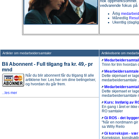
nok oppmerksomhet. V
vedvarende fokus på 
Årlig
medarbeid
Månedlig
Resul
Ukentlig (dagli
Artikler om medarbeidersamtaler
Artikkelserie om medarb
Medarbeidersamtale
Bli Abonnent - Full tilgang fra kr. 49,- pr
Trinn for trin hvorda
mnd
Mearbeidersamtale 
Når du blir abonnent får du tilgang til alle
Dette skjemaet er lage
artiklene her. Les her om dine betingelser,
medarbeidersamtale .
og hvordan du går frem.
Medarbeidersamtal
Dette skjemaet er lage
...les mer
medarbeidersamtale m
Kurs: Innførig av R
En gang i året er ikke
RO samtaler
Gi ROS - det bygger s
"Når en nordmann gir e
sa Willy Reilo
Gi korreksjon - vær 
Korreksjon, konstruktiv