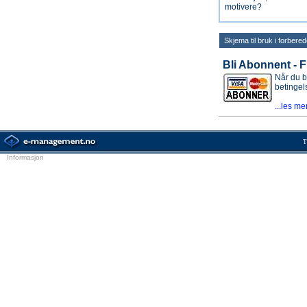
motivere?
Skjema til bruk i forbere
Bli Abonnent - Fu
Når du bl
betingel
...les me
T
Informasjon