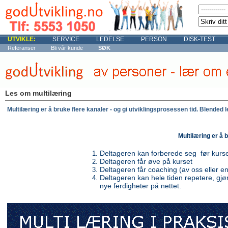
UTVIKLE:
SERVICE
LEDELSE
PERSON
DISK-TEST
Referanser
Bli vår kunde
SØK
Les om multilæring
Multilæring er å bruke flere kanaler - og gi utviklingsprosessen tid. Blended l
Multilæring er å b
Deltageren kan forberede seg før kurse
Deltageren får øve på kurset
Deltageren får coaching (av oss eller en 
Deltageren kan hele tiden repetere, gj
nye ferdigheter på nettet.